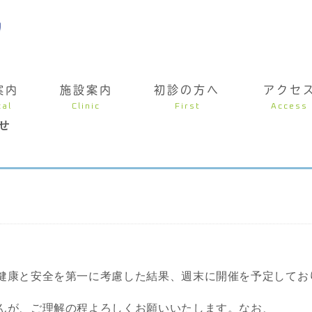
案内
施設案内
初診の方へ
アクセ
cal
Clinic
First
Access
せ
健康と安全を第一に考慮した結果、週末に開催を予定してお
んが、ご理解の程よろしくお願いいたします。なお、