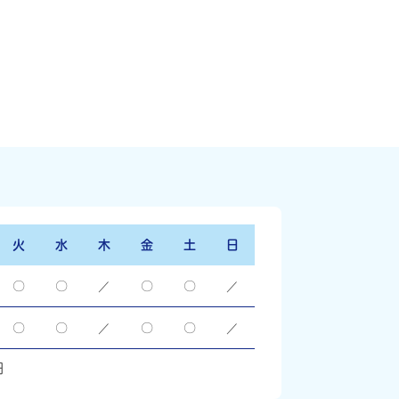
火
水
木
金
土
日
〇
〇
／
〇
〇
／
〇
〇
／
〇
〇
／
日