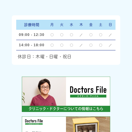
診療時間
月
火
水
木
金
土
日
09:00 - 12:30
〇
〇
〇
／
〇
〇
／
14:00 - 18:00
〇
〇
〇
／
〇
〇
／
休診日：木曜・日曜・祝日