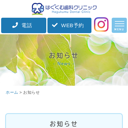
電話
WEB予約
MENU
ホーム
院長紹介
お知らせ
News
診療案内
施設案内
ホーム
> お知らせ
初診の方へ
アクセス
お知らせ
お知らせ