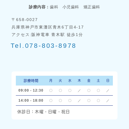
診療内容：
歯科 小児歯科 矯正歯科
〒658-0027
兵庫県神戸市東灘区青木6丁目4-17
アクセス:阪神電車 青木駅 徒歩1分
Tel.078-803-8978
診療時間
月
火
水
木
金
土
日
09:00 - 12:30
〇
〇
〇
／
〇
〇
／
14:00 - 18:00
〇
〇
〇
／
〇
〇
／
休診日：木曜・日曜・祝日